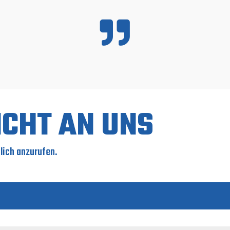

ICHT AN UNS
nlich anzurufen.