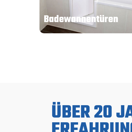
Badewannentüren
ÜBER 20 J
ERFAHRUN