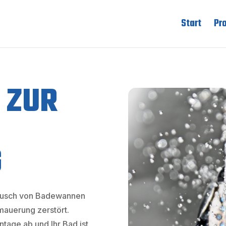
Start
Pr
 ZUR
G
usch von Badewannen
auerung zerstört.
tage ab und Ihr Bad ist