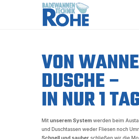
VON WANNE
DUSCHE –
IN NUR 1 TA
Mit
unserem System
werden beim Austa
und Duschtassen weder Fliesen noch Umm
Schnell und sauber
schließen wir die Mon